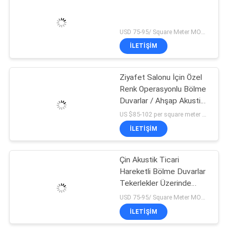
USD 75-95/ Square Meter MOQ:1 Metrekare
İLETIŞIM
Ziyafet Salonu İçin Özel
Renk Operasyonlu Bölme
Duvarlar / Ahşap Akustik
Hareketli Duvar
US $85-102 per square meter MOQ:Hiçbir moq, küçük bir miktar karşıladı
İLETIŞIM
Çin Akustik Ticari
Hareketli Bölme Duvarlar
Tekerlekler Üzerinde
Dans Stüdyosu İçin
USD 75-95/ Square Meter MOQ:1 Metrekare
Maliyet
İLETIŞIM