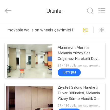
Bunge
Building
Material
Ürünler
Industrial
Co.,
Ltd.
All
Rights
EV
Reserved.
movable walls on wheels çevrimiçi üretim
ÜRÜN:%
Alüminyum Alaşımlı
S
Melamin Yüzey Ses
Geçirmez Hareketli Duvar
HAKKIMIZDA
Bölme 65 mm Kalınlık
89 / 139 dollar per square meter MOQ:10 square meters
İLETIŞIM
FABRIKA
Ziyafet Salonu Hareketli
TURU
Duvar Bölümleri, Melamin
Yüzey Sürme Akustik Oda
KALITE
Bölücü
97 / 136 dollar per square meter MOQ:10 metrekare