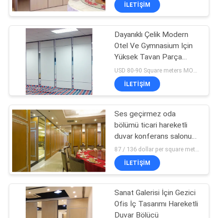
KONTROL
İLETIŞIM
Dayanıklı Çelik Modern
BIZIMLE
Otel Ve Gymnasium Için
ILETIŞIME
Yüksek Tavan Parça
GEÇIN
Katlanır Sürgülü Hareketli
USD 80-90 Square meters MOQ:HİÇBİR MİNİMUM SİPARİŞ ADEDİ
duvar
İLETIŞIM
HABERLER
Ses geçirmez oda
bölümü ticari hareketli
BIR
duvar konferans salonu
TEKLIF
katlanır duvar bölümü
87 / 136 dollar per square meter MOQ:10 metrekare
ISTEĞI
İLETIŞIM
Sanat Galerisi İçin Gezici
SITE
Ofis İç Tasarımı Hareketli
HARITASI
Duvar Bölücü