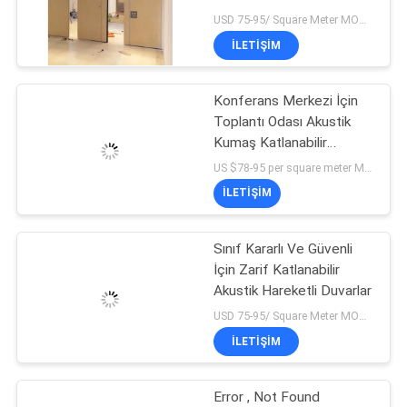
USD 75-95/ Square Meter MOQ:1 Metrekare
PRIVACY
İLETIŞIM
POLICY
Konferans Merkezi İçin
Toplantı Odası Akustik
Kumaş Katlanabilir
Hareketli Duvar Bölümleri
US $78-95 per square meter MOQ:
İLETIŞIM
Sınıf Kararlı Ve Güvenli
İçin Zarif Katlanabilir
Akustik Hareketli Duvarlar
USD 75-95/ Square Meter MOQ:1 Metrekare
İLETIŞIM
Error , Not Found