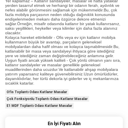
Yer kaplamaz – Katlanır sandalyeler, masalar ve hatta yataklar
yerden tasarruf etmek ve herhangi bir odanın ferah, aydınlık ve
nefes alabilir görünmesini sağlamak için mükemmeldir.Bu, çok
fazla mobilya parçasının neden olduğu dağınıklık konusunda
endişelenmeden mekanı daha özgürce dekore etmenizi
sağlar.Örneğin, misafir odasında katlanır bir yatak kullanırsanız,
saksı yeşillikleri, heykeller veya kilimler için daha fazla alanınız
olacaktır.
Kolayca hareket ettirilebilir - Ofis veya ev için katlanır mobilya
kullanmanın büyük bir avantajı, parçaların geleneksel
mobilyalardan daha hafif olması ve kolayca taşınabilmesidir.Bu,
katlanabilir bir masa veya sandalyeyi ihtiyaca göre istediğiniz
yere ve istediğiniz zaman değiştirebileceğiniz anlamına gelir.
Uygun fiyatlı ancak yüksek kaliteli - Çok yönlü olmanın yanı sıra,
katlanır sandalyeler ve masalar genellikle geleneksel
muadillerinden daha ucuzdur.Ve katlanabilir ahşap mobilyalara
yatırım yaparsanız kaliteye güvenebilirsiniz.Uzun ömürlüdürler,
dayanıklıdırlar, her türlü dekorla iyi giderler ve iç mekanlarınıza
sıcaklık katarlar.
Ofis Toplantı Odası Katlanır Masalar
Çok Fonksiyonlu Toplantı Odası Katlanır Masalar
E1 MDF Toplantı Odası Katlanır Masalar
En İyi Fiyatı Alın