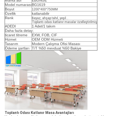
Marka adı
EBUNGE
Model numarası
BG1619
Boyut
1200*400*750MM
Özellik
katlanabilir
Renk
Beyaz, ahşap tahıl, yeşil...
Toplantı odası katlanır masalar özelleştirilmiş
ADEDI
1 Adet/1 takım
Daha fazla detay;
ticaret titreme
EXW, FOB, CIF
Hizmet
OEM ODM Hizmeti
Tasarım
Modern Çalışma Ofisi Masası
Ödeme şartları
T/T %50 mevduat %50 Bakiye
Toplantı Odası Katlanır Masa Avantajları