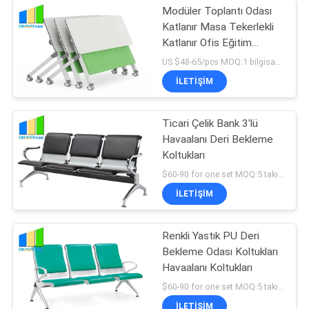
Modüler Toplantı Odası
Katlanır Masa Tekerlekli
Katlanır Ofis Eğitim
Masası
US $48-65/pcs MOQ:1 bilgisayar.
İLETIŞIM
Ticari Çelik Bank 3'lü
Havaalanı Deri Bekleme
Koltukları
$60-90 for one set MOQ:5 takım havaalanı bekleme koltukları
İLETIŞIM
Renkli Yastık PU Deri
Bekleme Odası Koltukları
Havaalanı Koltukları
$60-90 for one set MOQ:5 takım havaalanı bekleme koltukları
İLETIŞIM