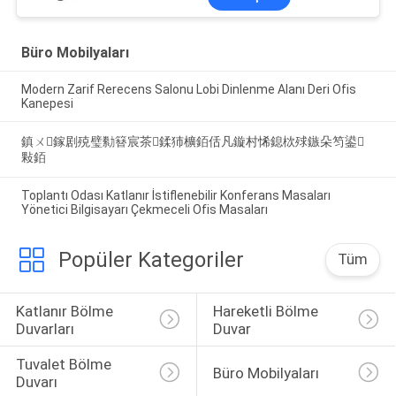
Büro Mobilyaları
Modern Zarif Rerecens Salonu Lobi Dinlenme Alanı Deri Ofis
Kanepesi
鎮ㄨ鎵剧殑璧勬簮宸茶鍒犻櫎銆佸凡鏇村悕鎴栨殏鏃朵笉鍙
敤銆
Toplantı Odası Katlanır İstiflenebilir Konferans Masaları
Yönetici Bilgisayarı Çekmeceli Ofis Masaları
Popüler Kategoriler
Tüm
Katlanır Bölme 
Hareketli Bölme 
Duvarları
Duvar
Tuvalet Bölme 
Büro Mobilyaları
Duvarı