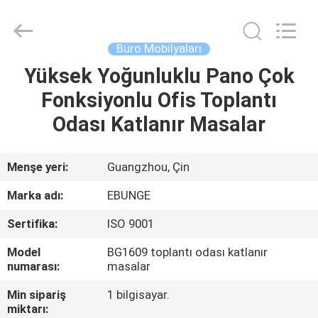
Bunge
Building
Material
Industrial
Co.,
Büro Mobilyaları
Ltd.
All
Rights
Yüksek Yoğunluklu Pano Çok
EV
Reserved.
Fonksiyonlu Ofis Toplantı
ÜRÜN:%
Odası Katlanır Masalar
S
Menşe yeri:
Guangzhou, Çin
HAKKIMIZDA
Marka adı:
EBUNGE
Sertifika:
ISO 9001
FABRIKA
Model
BG1609 toplantı odası katlanır
TURU
numarası:
masalar
Min sipariş
1 bilgisayar.
KALITE
miktarı: