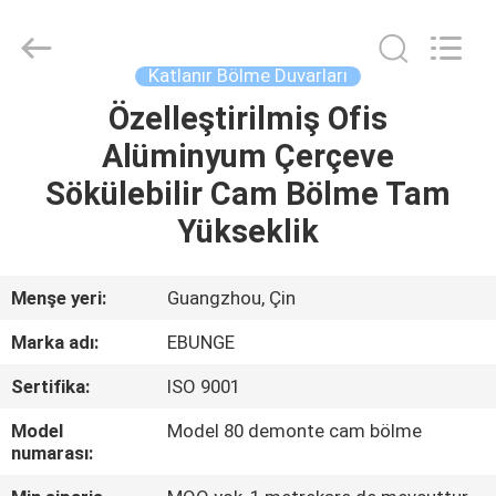
Bunge
Building
Material
Industrial
Co.,
Katlanır Bölme Duvarları
Ltd.
All
Rights
Özelleştirilmiş Ofis
EV
Reserved.
Alüminyum Çerçeve
ÜRÜN:%
Sökülebilir Cam Bölme Tam
S
Yükseklik
HAKKIMIZDA
Menşe yeri:
Guangzhou, Çin
Marka adı:
EBUNGE
FABRIKA
Sertifika:
ISO 9001
TURU
Model
Model 80 demonte cam bölme
numarası:
KALITE