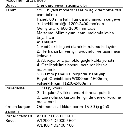
Model numarası.
BG80
Boyut
Srandard veya isteğiniz gibi
Tanım
Stil: En yeni modern tasarım açık demonte ofis
cam bölme
Panel: 80 mm kalınlığında alüminyum çerçeve
Yükseklik aralığı: 1200-2400 mm'den
Geniş aralık: 600-1600 mm arası
Malzeme: Alüminyum, cam, melamin levha
boyalı cam
Avantajlar:
1.
Modüler bileşeni olarak kurulumu kolaydır
2. Herhangi bir yer için uygundur ve taşınması
kolaydır
3. Alt veya orta panelde güçlü kablo yönetimi
4. Özelleştirilmiş boyutu açın.renkler ve
malzemeler
5. 60 mm panel kalınlığında stabil yapı
Boyut: Genişlik için W600mm-1600mm,
yükseklik için H1200-2400mm
Paketleme
1. KD (yıkmak)
2. Reqular 7 yıllık standart ihracat paketi
3. Esas olarak karton ile, içinde gerekli koruma
malzemesi
üretim kurşun
Ödemenizi aldıktan sonra 15-30 iş günü
zamanı
Panel Standart
W900 * H1800 * 60T
Boyut
W1200 * D2000 * 60T
W1400 * D2400 * 60T