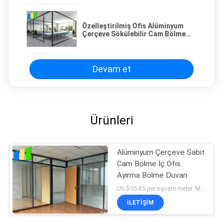
Özelleştirilmiş Ofis Alüminyum
Çerçeve Sökülebilir Cam Bölme
Tam Yükseklik
Devam et
Ürünleri
Alüminyum Çerçeve Sabit
Cam Bölme İç Ofis
Ayırma Bölme Duvarı
US $55-85 per square meter. MOQ:MOQ yok, 1 metrekare de mevcuttur.
İLETIŞIM