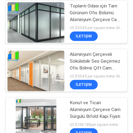
Toplantı Odası için Tam
Görünüm Ofis Bölümü
Alüminyum Çerçeve Cam
Sabit Bölme Duvar
US $55-85 per square meter. MOQ:MOQ yok, 1 metrekare de mevcuttur.
İLETIŞIM
Alüminyum Çerçeveli
Sökülebilir Ses Geçirmez
Ofis Bölme Çift Cam
Sabit Bölme Duvarları
US $55-85 per square meter. MOQ:MOQ yok, 1 metrekare de mevcuttur.
İLETIŞIM
Konut ve Ticari
Alüminyum Çerçeve Cam
Sürgülü Bifold Kapı Fiyatı
US $100-180per square meter MOQ:MOQ yok, 1 metrekare de mevcut
İLETIŞIM