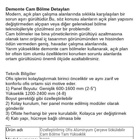
Demonte Cam Bölme Detayları
Modern, açık plan çalışma alanlarında sıklıkla karşılaşılan bir
sorun aşırı gürültüdür.Bu, söz konusu alanların açık plan yapısını
değiştirmeden alçıpan veya diğer geleneksel bölme
teknolojileriyle çözülmesi zor bir problemdir.
Cam bölmeler ise bina yöneticilerinin gürültüyü azaltmasına
olanak tanır.
orijinal iç tasarımın görünümünden ve hissinden
ödün vermeden geniş, havadar çalışma alanlarında.
Yarım yükseklikte demonte cam bölmeler kullanarak, açık plan
bir ofisin tüm olumlu özelliklerini korurken sorunlu alanlarda
ortam gürültüsünü önemli ölçüde azaltabilirsiniz.
Teknik Bilgiler
Ofis işlerini kolaylaştırmak birinci önceliktir ve aynı zarif ve
konforlu ofis ortamı sizi motive eder.
1) Panel Boyutu: Genişlik 600-1600 mm (2-5")
Yükseklik 1200-2400 mm (4-8)
Boyut gerektiği gibi özelleştirilebilir
2) Kolay kurulum, her panel monte edilmiş modüler olarak
gönderilir
3) Ofiste herhangi bir yere kurulabilir, Kolayca yer değiştirmek
4) Katı yapı, hücreye bağlı olmasa bile
__
Ürün adı
Özelleştirilmiş Ofis Alüminyum Çerçeve Sökülebilir
Cam Bölme Tam Yükseklik