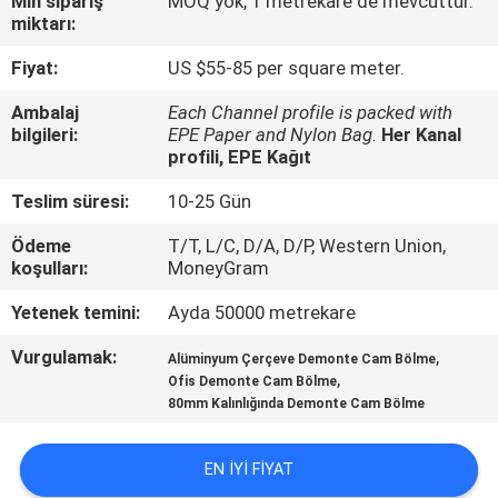
Min sipariş
MOQ yok, 1 metrekare de mevcuttur.
KONTROL
miktarı:
Fiyat:
US $55-85 per square meter.
BIZIMLE
Ambalaj
Each Channel profile is packed with
ILETIŞIME
bilgileri:
EPE Paper and Nylon Bag.
Her Kanal
GEÇIN
profili, EPE Kağıt
Teslim süresi:
10-25 Gün
HABERLER
Ödeme
T/T, L/C, D/A, D/P, Western Union,
koşulları:
MoneyGram
BIR
Yetenek temini:
Ayda 50000 metrekare
TEKLIF
Vurgulamak:
,
Alüminyum Çerçeve Demonte Cam Bölme
ISTEĞI
,
Ofis Demonte Cam Bölme
80mm Kalınlığında Demonte Cam Bölme
SITE
EN IYI FIYAT
HARITASI