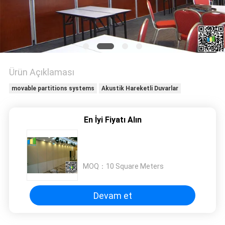
PRIVACY
POLICY
Ürün Açıklaması
movable partitions systems
Akustik Hareketli Duvarlar
En İyi Fiyatı Alın
MOQ：
10 Square Meters
Devam et