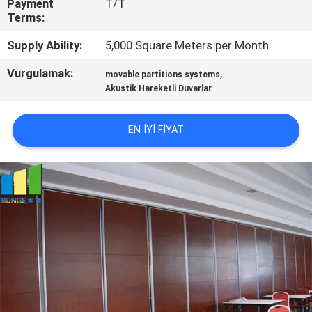
Payment
T/T
KONTROL
Terms:
Supply Ability:
5,000 Square Meters per Month
BIZIMLE
Vurgulamak:
,
ILETIŞIME
movable partitions systems
Akustik Hareketli Duvarlar
GEÇIN
EN IYI FIYAT
HABERLER
BIR
TEKLIF
ISTEĞI
SITE
HARITASI