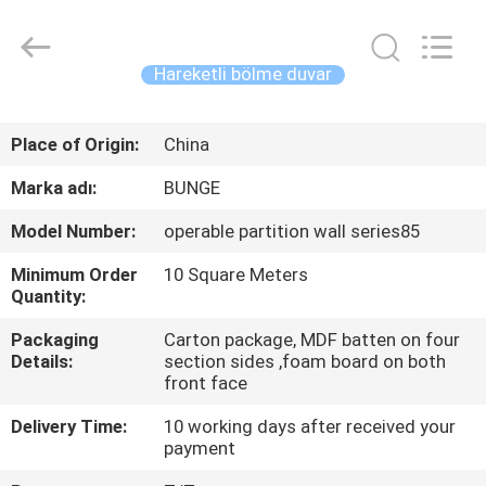
Bunge
Building
Material
Industrial
Co.,
Hareketli bölme duvar
Ltd.
All
Rights
EV
Reserved.
Place of Origin:
China
ÜRÜN:%
Marka adı:
BUNGE
S
Model Number:
operable partition wall series85
Minimum Order
10 Square Meters
HAKKIMIZDA
Quantity:
Packaging
Carton package, MDF batten on four
FABRIKA
Details:
section sides ,foam board on both
front face
TURU
Delivery Time:
10 working days after received your
payment
KALITE