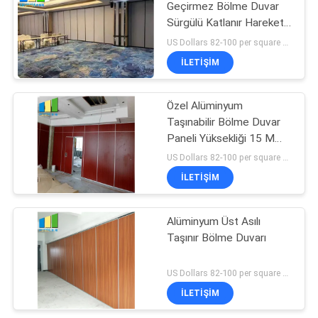
Geçirmez Bölme Duvar
Sürgülü Katlanır Hareketli
Bölmeler
US Dollars 82-100 per square meter MOQ:MOQ yok, küçük miktar hoş geldiniz
İLETIŞIM
Özel Alüminyum
Taşınabilir Bölme Duvar
Paneli Yüksekliği 15 M
Maksimum 600-1200
US Dollars 82-100 per square meter MOQ:No MOQ
mm
İLETIŞIM
Alüminyum Üst Asılı
Taşınır Bölme Duvarı
US Dollars 82-100 per square meter MOQ:No MOQ
İLETIŞIM