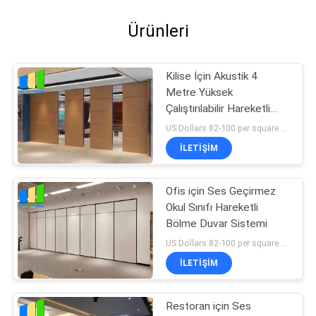
Ürünleri
Kilise İçin Akustik 4
Metre Yüksek
Çalıştırılabilir Hareketli
Bölme Duvar
US Dollars 82-100 per square meter MOQ:MOQ yok, küçük miktar hoş geldiniz
İLETIŞIM
Ofis için Ses Geçirmez
Okul Sınıfı Hareketli
Bölme Duvar Sistemi
US Dollars 82-100 per square meter MOQ:MOQ yok, küçük miktar hoş geldiniz
İLETIŞIM
Restoran için Ses