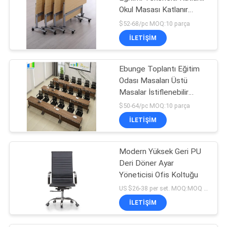
Okul Masası Katlanır
Masası
$52-68/pc MOQ:10 parça
İLETIŞIM
Ebunge Toplantı Eğitim
Odası Masaları Üstü
Masalar İstiflenebilir
Konferans Masaları
$50-64/pc MOQ:10 parça
İLETIŞIM
Modern Yüksek Geri PU
Deri Döner Ayar
Yöneticisi Ofis Koltuğu
US $26-38 per set. MOQ:MOQ yok, küçük miktar memnuniyetle karşılandı.
İLETIŞIM