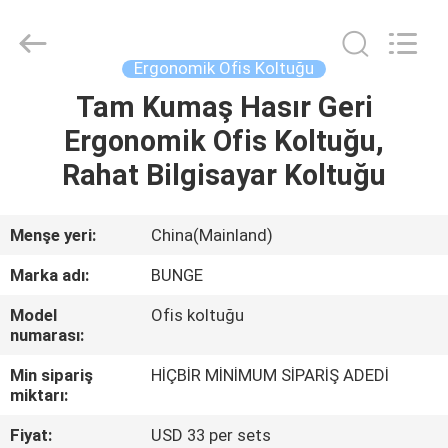
Bunge
Building
Material
Industrial
Co.,
Ergonomik Ofis Koltuğu
Ltd.
All
Rights
Tam Kumaş Hasır Geri
EV
Reserved.
Ergonomik Ofis Koltuğu,
ÜRÜN:%
Rahat Bilgisayar Koltuğu
S
Menşe yeri:
China(Mainland)
HAKKIMIZDA
Marka adı:
BUNGE
Model
Ofis koltuğu
FABRIKA
numarası:
TURU
Min sipariş
HİÇBİR MİNİMUM SİPARİŞ ADEDİ
miktarı:
KALITE
Fiyat:
USD 33 per sets