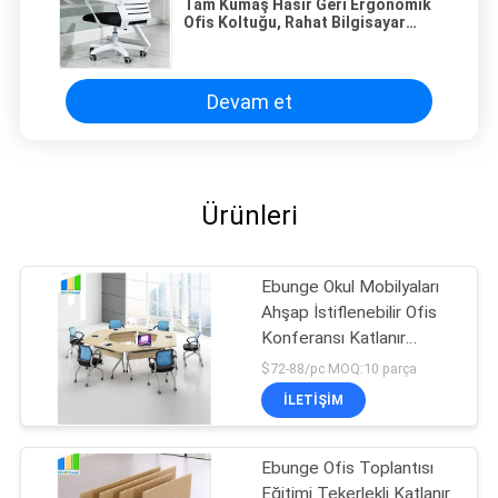
Tam Kumaş Hasır Geri Ergonomik
Ofis Koltuğu, Rahat Bilgisayar
Koltuğu
Devam et
Ürünleri
Ebunge Okul Mobilyaları
Ahşap İstiflenebilir Ofis
Konferansı Katlanır
Masalar
$72-88/pc MOQ:10 parça
İLETIŞIM
Ebunge Ofis Toplantısı
Eğitimi Tekerlekli Katlanır