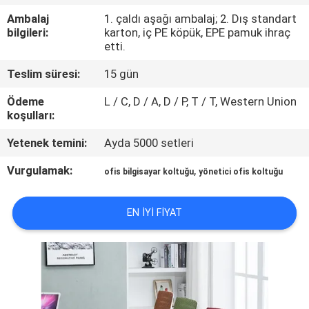
KONTROL
Ambalaj
1. çaldı aşağı ambalaj; 2. Dış standart
bilgileri:
karton, iç PE köpük, EPE pamuk ihraç
etti.
BIZIMLE
ILETIŞIME
Teslim süresi:
15 gün
GEÇIN
Ödeme
L / C, D / A, D / P, T / T, Western Union
koşulları:
HABERLER
Yetenek temini:
Ayda 5000 setleri
Vurgulamak:
,
ofis bilgisayar koltuğu
yönetici ofis koltuğu
BIR
TEKLIF
EN IYI FIYAT
ISTEĞI
SITE
HARITASI