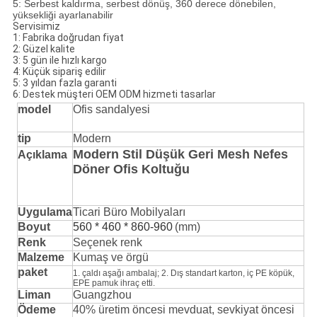
5: Serbest kaldırma, serbest dönüş, 360 derece dönebilen,
yüksekliği ayarlanabilir
Servisimiz
1: Fabrika doğrudan fiyat
2: Güzel kalite
3: 5 gün ile hızlı kargo
4: Küçük sipariş edilir
5: 3 yıldan fazla garanti
6: Destek müşteri OEM ODM hizmeti tasarlar
model
Ofis sandalyesi
tip
Modern
Modern Stil Düşük Geri Mesh Nefes
Açıklama
Döner Ofis Koltuğu
Uygulama
Ticari Büro Mobilyaları
Boyut
560 * 460 * 860-960
(mm)
Renk
Seçenek renk
Malzeme
Kumaş ve örgü
paket
1. çaldı aşağı ambalaj; 2. Dış standart karton, iç PE köpük,
EPE pamuk ihraç etti.
Liman
Guangzhou
Ödeme
40% üretim öncesi mevduat, sevkiyat öncesi