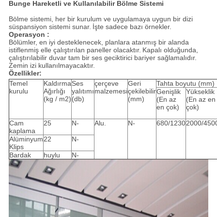
Bunge Hareketli ve Kullanılabilir Bölme Sistemi
Bölme sistemi, her bir kurulum ve uygulamaya uygun bir dizi
süspansiyon sistemi sunar.
İşte sadece bazı örnekler.
Operasyon :
Bölümler, en iyi desteklenecek, planlara atanmış bir alanda
istiflenmiş elle çalıştırılan paneller olacaktır.
Kapalı olduğunda,
çalıştırılabilir duvar tam bir ses geciktirici bariyer sağlamalıdır.
Zemin izi kullanılmayacaktır.
Özellikler:
Temel
Kaldırma
Ses
çerçeve
Geri
Tahta boyutu (mm)
kurulu
Ağırlığı
yalıtımı
malzemesi
çekilebilir
Genişlik
Yükseklik
(kg / m2)
(db)
(mm)
(En az
(En az en
en çok)
çok)
Cam
25
N-
Alu.
N-
680/1230
2000/450
kaplama
Alüminyum
22
N-
Klips
Bardak
huylu
N-