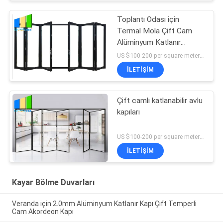
Toplantı Odası için
Termal Mola Çift Cam
Alüminyum Katlanır
Veranda Cam Kapı
US $100-200 per square meter MOQ:MOQ yok, 1 metrekare de mevcut
İLETIŞIM
Çift camlı katlanabilir avlu
kapıları
US $100-200 per square meter MOQ:MOQ yok, 1 metrekare de mevcut
İLETIŞIM
Kayar Bölme Duvarları
Veranda için 2.0mm Alüminyum Katlanır Kapı Çift Temperli
Cam Akordeon Kapı