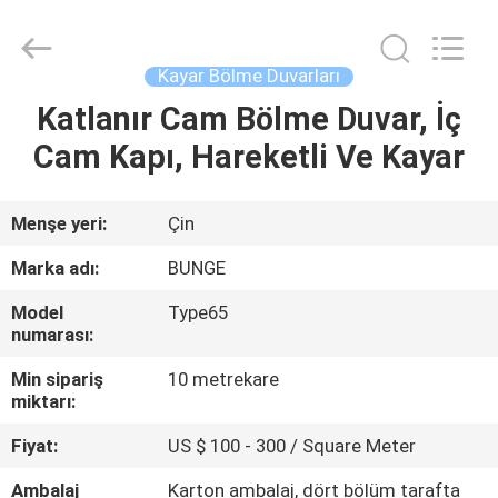
Bunge
Building
Material
Industrial
Co.,
Kayar Bölme Duvarları
Ltd.
All
Rights
Katlanır Cam Bölme Duvar, İç
EV
Reserved.
Cam Kapı, Hareketli Ve Kayar
ÜRÜN:%
S
Menşe yeri:
Çin
Marka adı:
BUNGE
HAKKIMIZDA
Model
Type65
numarası:
FABRIKA
Min sipariş
10 metrekare
TURU
miktarı:
Fiyat:
US $ 100 - 300 / Square Meter
KALITE
Ambalaj
Karton ambalaj, dört bölüm tarafta