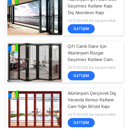
Geçirmez Katlanır Kapı
Dış Akordeon Kapı
US $100-200 per square meter MOQ:MOQ yok, 1 metrekare de mevcut
İLETIŞIM
Çift Camlı Daire İçin
Alüminyum Rüzgar
Geçirmez Katlanır Cam
Kapı
US $100-200 per square meter MOQ:MOQ yok, 1 metrekare de mevcut
İLETIŞIM
Alüminyum Çerçeveli Dış
Veranda Kırmızı Katlanır
Cam Yığın Bifold Kapı
US $100-200 per square meter MOQ:MOQ yok, 1 metrekare de mevcut
İLETIŞIM