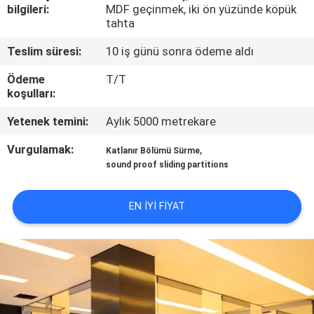
KONTROL
bilgileri:
MDF geçinmek, iki ön yüzünde köpük
tahta
BIZIMLE
Teslim süresi:
10 iş günü sonra ödeme aldı
ILETIŞIME
Ödeme
T/T
koşulları:
GEÇIN
Yetenek temini:
Aylık 5000 metrekare
HABERLER
Vurgulamak:
,
Katlanır Bölümü Sürme
sound proof sliding partitions
BIR
EN IYI FIYAT
TEKLIF
ISTEĞI
SITE
HARITASI