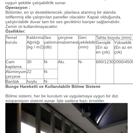
uygun şekilde çalışabilirlik sunar.
Operasyon :
Bölümler, en iyi desteklenecek, planlara atanmış bir alanda
istiflenmiş elle çalıştırılan paneller olacaktır.
Kapalı olduğunda,
çalıştırılabilir duvar tam bir ses geciktirici bariyer sağlamalıdır.
Zemin izi kullanılmayacaktır.
Özellikler:
Temel
Kaldırma
Ses
çerçeve
Geri
Tahta boyutu (mm)
kurulu
Ağırlığı
yalıtımı
malzemesi
çekilebilir
Genişlik
Yükseklik
(kg / m2)
(db)
(mm)
(En az
(En az en
en çok)
çok)
Cam
30
N-
Alu.
N-
680/1230
2000/450
kaplama
Alüminyum
22
N-
çerçeve
Bardak
huylu
N-
Bunge Hareketli ve Kullanılabilir Bölme Sistemi
Bölme sistemi, her bir kurulum ve uygulamaya uygun bir dizi
süspansiyon sistemi sunar.
İşte sadece bazı örnekler.