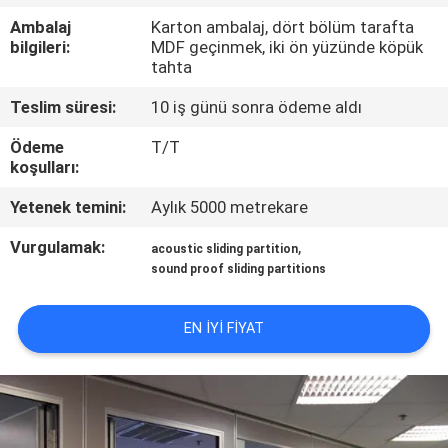
KONTROL
Ambalaj
Karton ambalaj, dört bölüm tarafta
bilgileri:
MDF geçinmek, iki ön yüzünde köpük
tahta
BIZIMLE
ILETIŞIME
Teslim süresi:
10 iş günü sonra ödeme aldı
GEÇIN
Ödeme
T/T
koşulları:
HABERLER
Yetenek temini:
Aylık 5000 metrekare
Vurgulamak:
,
acoustic sliding partition
BIR
sound proof sliding partitions
TEKLIF
EN IYI FIYAT
ISTEĞI
SITE
HARITASI