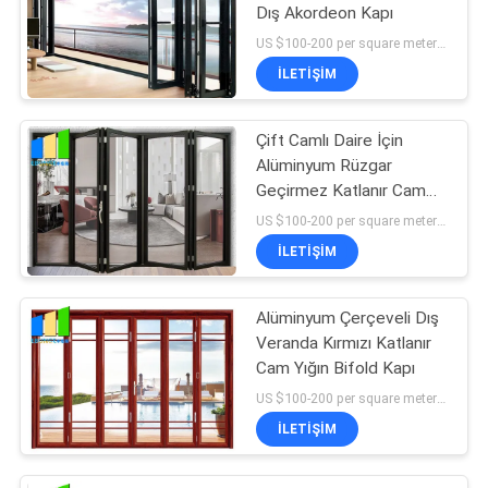
Dış Akordeon Kapı
US $100-200 per square meter MOQ:MOQ yok, 1 metrekare de mevcut
İLETIŞIM
Çift Camlı Daire İçin
Alüminyum Rüzgar
Geçirmez Katlanır Cam
Kapı
US $100-200 per square meter MOQ:MOQ yok, 1 metrekare de mevcut
İLETIŞIM
Alüminyum Çerçeveli Dış
Veranda Kırmızı Katlanır
Cam Yığın Bifold Kapı
US $100-200 per square meter MOQ:MOQ yok, 1 metrekare de mevcut
İLETIŞIM