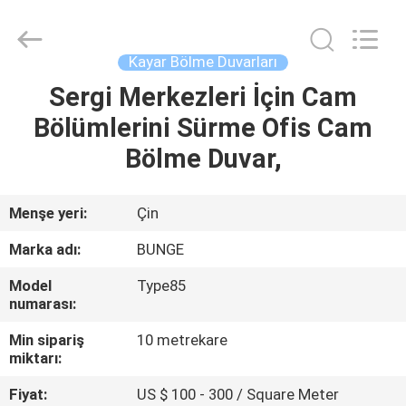
Bunge
Building
Material
Industrial
Co.,
Kayar Bölme Duvarları
Ltd.
All
Rights
Sergi Merkezleri İçin Cam
EV
Reserved.
Bölümlerini Sürme Ofis Cam
ÜRÜN:%
Bölme Duvar,
S
Menşe yeri:
Çin
HAKKIMIZDA
Marka adı:
BUNGE
Model
Type85
FABRIKA
numarası:
TURU
Min sipariş
10 metrekare
miktarı:
KALITE
Fiyat:
US $ 100 - 300 / Square Meter