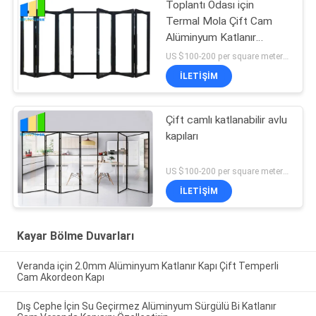
Toplantı Odası için
Termal Mola Çift Cam
Alüminyum Katlanır
Veranda Cam Kapı
US $100-200 per square meter MOQ:MOQ yok, 1 metrekare de mevcut
İLETIŞIM
Çift camlı katlanabilir avlu
kapıları
US $100-200 per square meter MOQ:MOQ yok, 1 metrekare de mevcut
İLETIŞIM
Kayar Bölme Duvarları
Veranda için 2.0mm Alüminyum Katlanır Kapı Çift Temperli
Cam Akordeon Kapı
Dış Cephe İçin Su Geçirmez Alüminyum Sürgülü Bi Katlanır