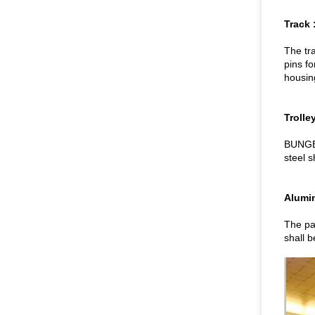
Track 
The tr
pins f
housing
Trolle
BUNGE 
steel 
Alumi
The pa
shall b