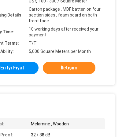
US $ 100 - 300 / Square Meter
Carton package , MDF batten on four
ing Details:
section sides , foam board on both
front face
10 working days after received your
y Time:
payment
nt Terms:
T/T
Ability:
5,000 Square Meters per Month
En Iyi Fiyat
İletişim
al:
Melamine , Wooden
Proof:
32 / 38 dB