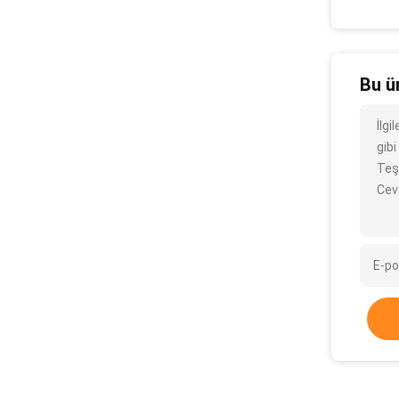
Bu ü
İlg
gibi
Teş
Cev