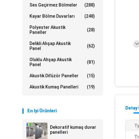
Ses Geçirmez Bölmeler
(288)
Kayar Bölme Duvarları
(248)
Polyester Akustik
(28)
Paneller
Delikli Ahşap Akustik
(62)
Panel
Oluklu Ahşap Akustik
(81)
Panel
Akustik Difüzör Paneller
(15)
Akustik Kumaş Panelleri
(19)
Detay 
En Iyi Ürünleri
Ty
Dekoratif kumaş duvar
panelleri
Tr