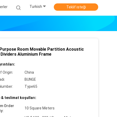
Turkish
erler
Teklif isteği
-Purpose Room Movable Partition Acoustic
Dividers Aluminium Frame
rıntıları:
f Origin:
China
dı:
BUNGE
Number:
Type65
& teslimat koşulları:
um Order
10 Square Meters
ty: