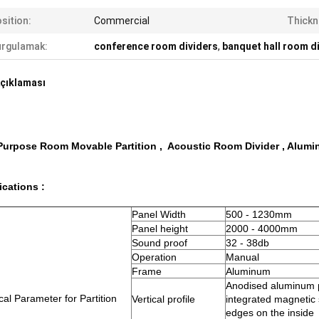
sition:
Commercial
Thickn
rgulamak:
conference room dividers
,
banquet hall room d
çıklaması
Purpose Room Movable Partition , Acoustic Room Divider , Alum
ications :
Panel Width
500 - 1230mm
Panel height
2000 - 4000mm
Sound proof
32 - 38db
Operation
Manual
Frame
Aluminum
Anodised aluminum p
cal Parameter for Partition
Vertical profile
integrated magnetic 
edges on the inside