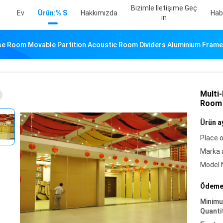
Bizimle Iletişime Geç
Ev
Ürün:% S
Hakkımızda
Hab
In
se Room Movable Partition Acoustic Room Dividers Aluminium Frame
Multi
Room 
Ürün ay
Place o
Marka a
Model 
Ödeme 
Minim
Quanti