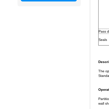
Pass d
Seals
Descri
The op
Standa
Operat
Partit
wall sh