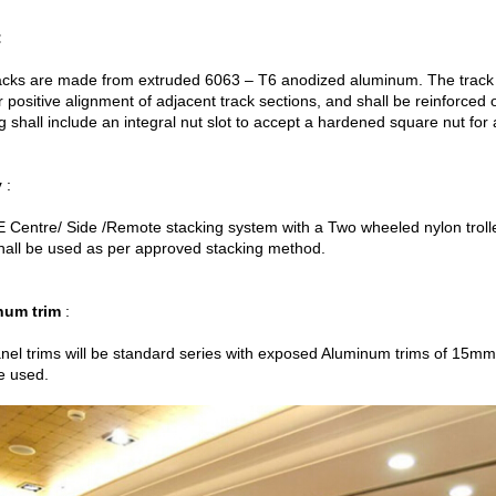
:
acks are made from extruded 6063 – T6 anodized aluminum. The track ho
or positive alignment of adjacent track sections, and shall be reinforce
 shall include an integral nut slot to accept a hardened square nut for 
y
:
Centre/ Side /Remote stacking system with a Two wheeled nylon trol
shall be used as per approved stacking method.
num trim
:
nel trims will be standard series with exposed Aluminum trims of 15mm
e used.