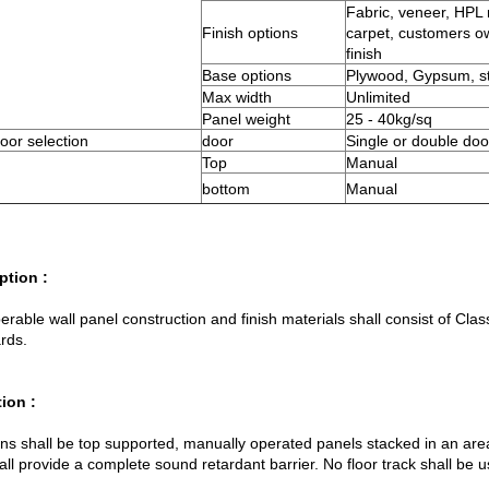
Fabric, veneer, HPL 
Finish options
carpet, customers o
finish
Base options
Plywood, Gypsum, s
Max width
Unlimited
Panel weight
25 - 40kg/sq
oor selection
door
Single or double doo
Top
Manual
bottom
Manual
ption :
erable wall panel construction and finish materials shall consist of Cl
rds.
ion :
ions shall be top supported, manually operated panels stacked in an ar
all provide a complete sound retardant barrier. No floor track shall be 