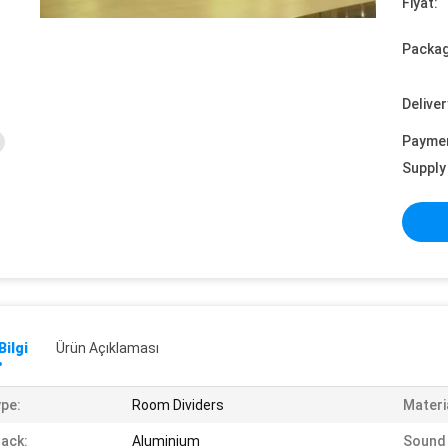
Fiyat:
Packag
Deliver
Payme
Supply 
Bilgi
Ürün Açıklaması
pe:
Room Dividers
Materi
ack:
Aluminium
Sound 