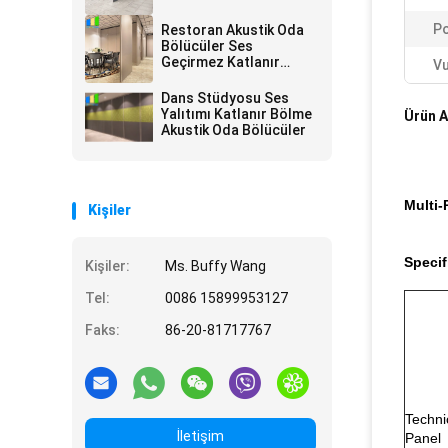
Po
Restoran Akustik Oda
Bölücüler Ses
Geçirmez Katlanır
Vu
Bölme Duvar
Dans Stüdyosu Ses
Yalıtımı Katlanır Bölme
Ürün A
Akustik Oda Bölücüler
Multi-
Kişiler
Specif
Kişiler:
Ms. Buffy Wang
Tel:
0086 15899953127
Faks:
86-20-81717767
Techni
İletişim
Panel