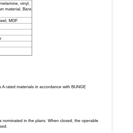
melamine, vinyl,
wn material, Bare
teel, MDF
r
ass A rated materials in accordance with BUNGE
ea nominated in the plans. When closed, the operable
used.