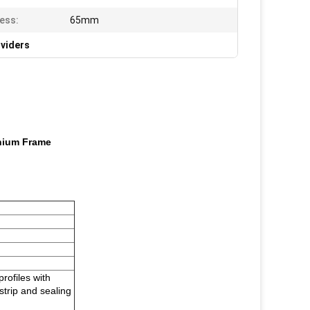
ess:
65mm
ividers
inium Frame
rofiles with
strip and sealing