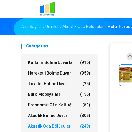
Ana Sayfa
Ürünler
Akustik Oda Bölücüler
Multi-Purpo
Catagories
Katlanır Bölme Duvarları
(915)
Hareketli Bölme Duvar
(959)
Tuvalet Bölme Duvarı
(25)
Büro Mobilyaları
(156)
Ergonomik Ofis Koltuğu
(51)
Akustik Bölme Duvar
(305)
Akustik Oda Bölücüler
(249)