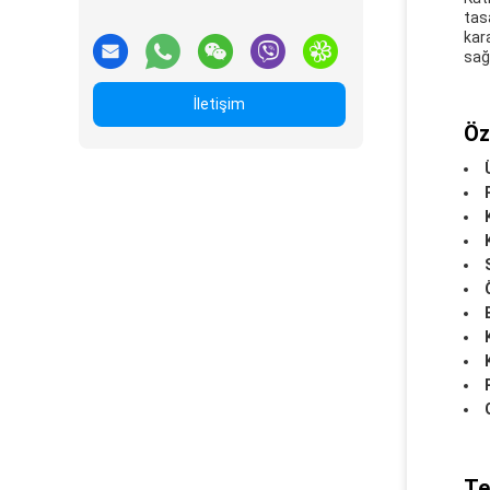
tas
kar
sağ
İletişim
Öze
Te