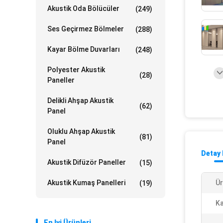
Akustik Oda Bölücüler
(249)
Ses Geçirmez Bölmeler
(288)
Kayar Bölme Duvarları
(248)
Polyester Akustik
(28)
Paneller
Delikli Ahşap Akustik
(62)
Panel
Oluklu Ahşap Akustik
(81)
Panel
Detay 
Akustik Difüzör Paneller
(15)
Akustik Kumaş Panelleri
Ür
(19)
Ka
En Iyi Ürünleri