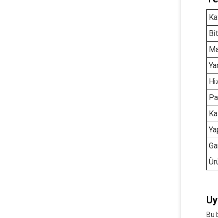
Ka
Bi
Ma
Ya
Hi
Pa
Ka
Ya
Ga
Ür
Uy
Bu 