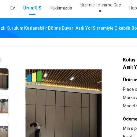
Bizimle Iletişime Geç
Ev
Ürün:% S
Hakkımızda
Hab
In
zlı Kurulum Katlanabilir Bölme Duvarı Asılı Yol Sistemiyle Çıkabilir B
Kolay 
Asılı 
Ürün ay
Place o
Marka a
Model 
Ödeme 
Min sip
Fiyat: