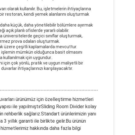
ı olarak kullanılır. Bu, işletmelerin ihtiyaçlarına
r.bir restoran, kendi yemek alanlarını oluşturmak
daha küçük, daha yönetilebilir bölümlere ayırmak
i açık planlı ofislerde yararlı olabilir.
 üniversitelerde geçici sınıflar oluşturmak,
çirmez prova odaları oluşturmak.
ak üzere çeşitli kaplamalarda mevcuttur.
 ve işlemin mümkün olduğunca basit olmasını
a kullanılmak için uygundur..
 için çok yönlü, pratik ve uygun maliyetli bir
uvarlar ihtiyaçlarınızı karşılayacaktır.
varları ürünümüz için özelleştirme hizmetleri
pısı ile yapılmıştırSliding Room Divider kolay
in rehberlik sağlarız.Standart ürünlerimizin yanı
3 yıllık garanti ile birlikte gelir.Bu ürünün
hizmetlerimiz hakkında daha fazla bilgi