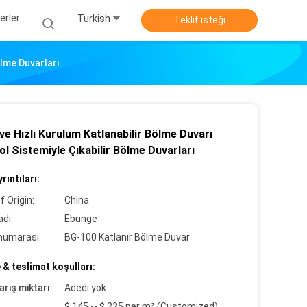
erler
Turkish
Teklif isteği
ölme Duvarları
ve Hızlı Kurulum Katlanabilir Bölme Duvarı
Yol Sistemiyle Çıkabilir Bölme Duvarları
rıntıları:
f Origin:
China
dı:
Ebunge
numarası:
BG-100 Katlanır Bölme Duvar
& teslimat koşulları:
ariş miktarı:
Adedi yok
$ 145 -- $ 225 per m² (Customized)