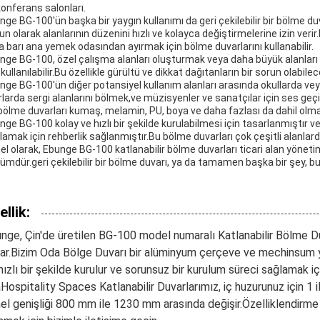
konferans salonları.
ge BG-100'ün başka bir yaygın kullanımı da geri çekilebilir bir bölme duvar
un olarak alanlarının düzenini hızlı ve kolayca değiştirmelerine izin veri
a barı ana yemek odasından ayırmak için bölme duvarlarını kullanabilir.
nge BG-100, özel çalışma alanları oluşturmak veya daha büyük alanları 
 kullanılabilir.Bu özellikle gürültü ve dikkat dağıtanların bir sorun olabileceğ
nge BG-100'ün diğer potansiyel kullanım alanları arasında okullarda veya
rlarda sergi alanlarını bölmek,ve müzisyenler ve sanatçılar için ses ge
bölme duvarları kumaş, melamin, PU, boya ve daha fazlası da dahil olm
nge BG-100 kolay ve hızlı bir şekilde kurulabilmesi için tasarlanmıştır
lamak için rehberlik sağlanmıştır.Bu bölme duvarları çok çeşitli alanlard
el olarak, Ebunge BG-100 katlanabilir bölme duvarları ticari alan yönetimi
ümdür.geri çekilebilir bir bölme duvarı, ya da tamamen başka bir şey, bu d
ellik:
nge, Çin'de üretilen BG-100 model numaralı Katlanabilir Bölme Du
ar.Bizim Oda Bölge Duvarı bir alüminyum çerçeve ve mechinsum ya
hızlı bir şekilde kurulur ve sorunsuz bir kurulum süreci sağlamak iç
aHospitality Spaces Katlanabilir Duvarlarımız, iç huzurunuz için 1 ila 
el genişliği 800 mm ile 1230 mm arasında değişir.Özelliklendirme 