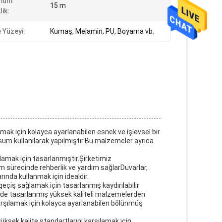
mum
15 m
ik:
 Yüzeyi:
Kumaş, Melamin, PU, ​​Boyama vb.
amak için kolayca ayarlanabilen esnek ve işlevsel bir
um kullanılarak yapılmıştır.Bu malzemeler ayrıca
ağlamak için tasarlanmıştır.Şirketimiz
m sürecinde rehberlik ve yardım sağlarDuvarlar,
rında kullanmak için idealdir.
eçiş sağlamak için tasarlanmış kaydırılabilir
ekilde tasarlanmış yüksek kaliteli malzemelerden
 karşılamak için kolayca ayarlanabilen bölünmüş
üksek kalite standartlarını karşılamak için