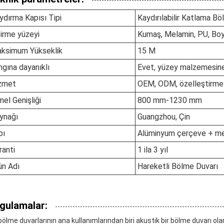
ydırma Kapısı Tipi
Kaydırılabilir Katlama Bö
tirme yüzeyi
Kumaş, Melamin, PU, Boy
ksimum Yükseklik
15 M
ngına dayanıklı
Evet, yüzey malzemesine
zmet
OEM, ODM, özelleştirme
nel Genişliği
800 mm-1230 mm
ynağı
Guangzhou, Çin
pı
Alüminyum çerçeve + m
ranti
1 ila 3 yıl
ün Adı
Hareketli Bölme Duvarı
gulamalar:
bölme duvarlarının ana kullanımlarından biri akustik bir bölme duvarı olar