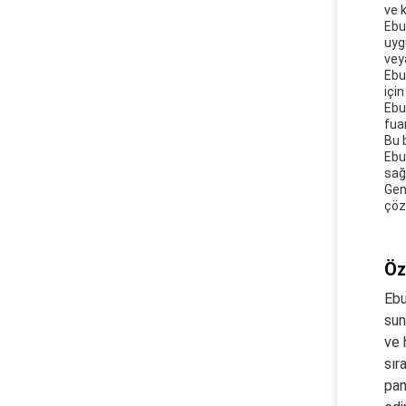
ve 
Ebun
uyg
vey
Ebu
için
Ebu
fua
Bu 
Ebu
sağ
Gen
çöz
Öz
Ebu
sun
ve 
sır
pan