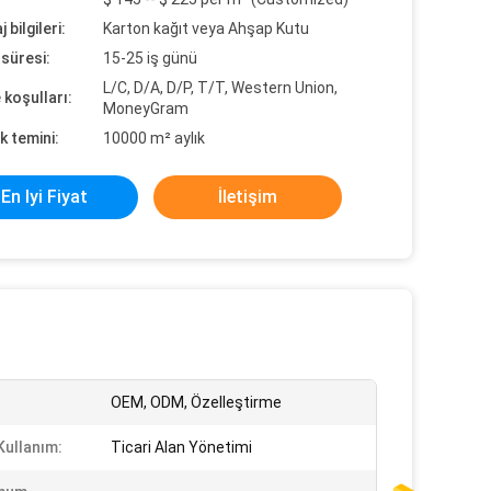
 bilgileri:
Karton kağıt veya Ahşap Kutu
süresi:
15-25 iş günü
L/C, D/A, D/P, T/T, Western Union,
koşulları:
MoneyGram
k temini:
10000 m² aylık
En Iyi Fiyat
İletişim
OEM, ODM, Özelleştirme
Kullanım:
Ticari Alan Yönetimi