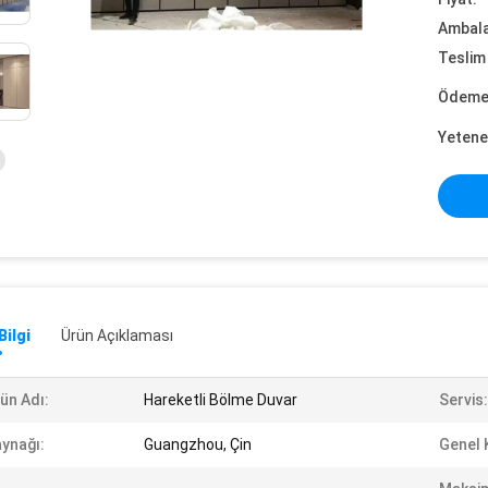
Ambalaj
Teslim 
Ödeme 
Yetene
Bilgi
Ürün Açıklaması
ün Adı:
Hareketli Bölme Duvar
Servis:
ynağı:
Guangzhou, Çin
Genel 