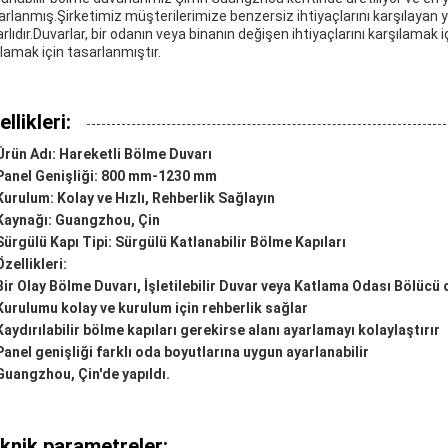
arlanmış.Şirketimiz müşterilerimize benzersiz ihtiyaçlarını karşılayan y
arlıdır.Duvarlar, bir odanın veya binanın değişen ihtiyaçlarını karşılamak 
lamak için tasarlanmıştır.
llikleri:
Ürün Adı: Hareketli Bölme Duvarı
Panel Genişliği: 800 mm-1230 mm
Kurulum: Kolay ve Hızlı, Rehberlik Sağlayın
Kaynağı: Guangzhou, Çin
Sürgülü Kapı Tipi: Sürgülü Katlanabilir Bölme Kapıları
Özellikleri:
Bir Olay Bölme Duvarı, İşletilebilir Duvar veya Katlama Odası Bölücü o
Kurulumu kolay ve kurulum için rehberlik sağlar
Kaydırılabilir bölme kapıları gerekirse alanı ayarlamayı kolaylaştırır
Panel genişliği farklı oda boyutlarına uygun ayarlanabilir
Guangzhou, Çin'de yapıldı.
knik parametreler: