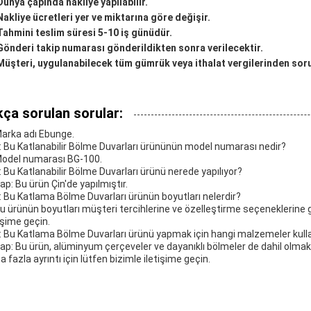
Dünya çapında nakliye yapılabilir.
Nakliye ücretleri yer ve miktarına göre değişir.
Tahmini teslim süresi 5-10 iş günüdür.
Gönderi takip numarası gönderildikten sonra verilecektir.
Müşteri, uygulanabilecek tüm gümrük veya ithalat vergilerinden sor
kça sorulan sorular:
Marka adı Ebunge.
S: Bu Katlanabilir Bölme Duvarları ürününün model numarası nedir?
Model numarası BG-100.
S: Bu Katlanabilir Bölme Duvarları ürünü nerede yapılıyor?
ap: Bu ürün Çin'de yapılmıştır.
S: Bu Katlama Bölme Duvarları ürünün boyutları nelerdir?
Bu ürünün boyutları müşteri tercihlerine ve özelleştirme seçeneklerine gör
işime geçin.
S: Bu Katlama Bölme Duvarları ürünü yapmak için hangi malzemeler kulla
ap: Bu ürün, alüminyum çerçeveler ve dayanıklı bölmeler de dahil olmak 
 fazla ayrıntı için lütfen bizimle iletişime geçin.