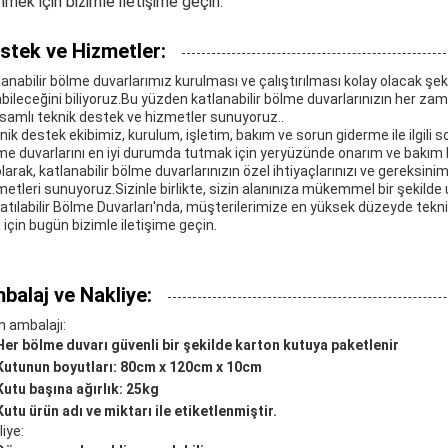
nmek için bizimle iletişime geçin.
stek ve Hizmetler:
lanabilir bölme duvarlarımız kurulması ve çalıştırılması kolay olacak şek
abileceğini biliyoruz.Bu yüzden katlanabilir bölme duvarlarınızın her zam
samlı teknik destek ve hizmetler sunuyoruz..
nik destek ekibimiz, kurulum, işletim, bakım ve sorun giderme ile ilgili so
me duvarlarını en iyi durumda tutmak için yeryüzünde onarım ve bakım 
olarak, katlanabilir bölme duvarlarınızın özel ihtiyaçlarınızı ve gereksin
metleri sunuyoruz.Sizinle birlikte, sizin alanınıza mükemmel bir şekilde 
atılabilir Bölme Duvarları'nda, müşterilerimize en yüksek düzeyde tekn
i için bugün bizimle iletişime geçin.
balaj ve Nakliye:
n ambalajı:
Her bölme duvarı güvenli bir şekilde karton kutuya paketlenir
Kutunun boyutları: 80cm x 120cm x 10cm
Kutu başına ağırlık: 25kg
Kutu ürün adı ve miktarı ile etiketlenmiştir.
iye: