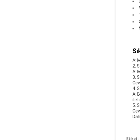
Sı
A: 
2. 
A: 
3. 
Cev
4. 
A: 
ilet
5. 
Cev
Daha
Etiket: