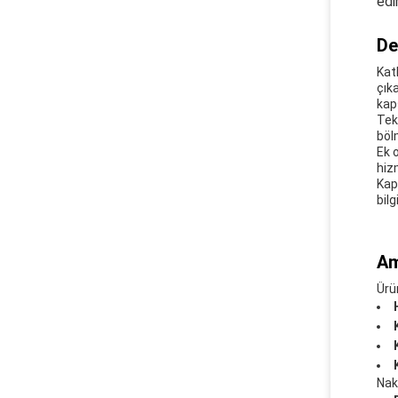
edi
De
Kat
çık
kap
Tek
böl
Ek 
hiz
Kap
bilg
Am
Ürü
Nakl