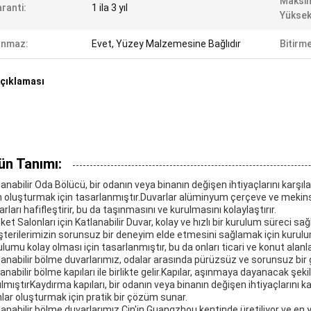
Maksi
ranti:
1 ila 3 yıl
Yüksekl
anmaz:
Evet, Yüzey Malzemesine Bağlıdır
Bitirme
çıklaması
ün Tanımı:
lanabilir Oda Bölücü, bir odanın veya binanın değişen ihtiyaçlarını karşıl
n oluşturmak için tasarlanmıştır.Duvarlar alüminyum çerçeve ve mekins
rları hafifleştirir, bu da taşınmasını ve kurulmasını kolaylaştırır.
ket Salonları için Katlanabilir Duvar, kolay ve hızlı bir kurulum süreci s
terilerimizin sorunsuz bir deneyim elde etmesini sağlamak için kurulu
ulumu kolay olması için tasarlanmıştır, bu da onları ticari ve konut alanla
lanabilir bölme duvarlarımız, odalar arasında pürüzsüz ve sorunsuz bir g
lanabilir bölme kapıları ile birlikte gelir.Kapılar, aşınmaya dayanacak ş
ılmıştırKaydırma kapıları, bir odanın veya binanın değişen ihtiyaçlarını
nlar oluşturmak için pratik bir çözüm sunar.
lanabilir bölme duvarlarımız Çin'in Guangzhou kentinde üretiliyor ve en y