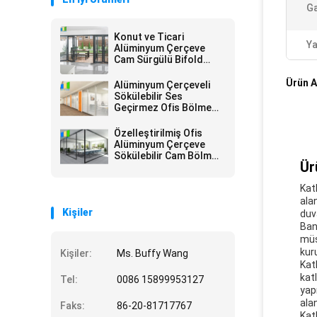
Ga
Konut ve Ticari
Y
Alüminyum Çerçeve
Cam Sürgülü Bifold
Kapı Fiyatı
Ürün A
Alüminyum Çerçeveli
Sökülebilir Ses
Geçirmez Ofis Bölme
Çift Cam Sabit Bölme
Duvarları
Özelleştirilmiş Ofis
Alüminyum Çerçeve
Sökülebilir Cam Bölme
Ür
Tam Yükseklik
Kat
ala
Kişiler
duva
Ban
müş
kur
Kişiler:
Ms. Buffy Wang
Kat
kat
Tel:
0086 15899953127
yap
ala
Faks:
86-20-81717767
Kat