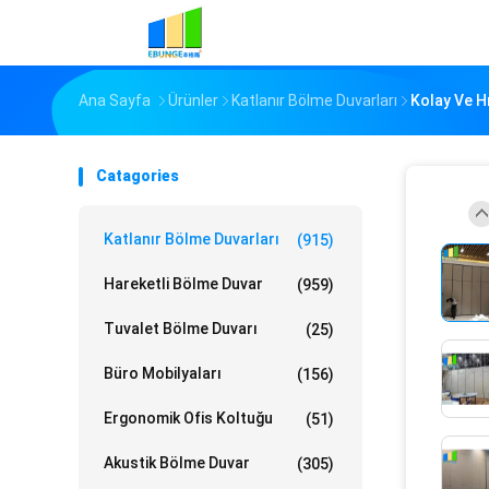
Ana Sayfa
Ürünler
Katlanır Bölme Duvarları
Kolay Ve Hı
Catagories
Katlanır Bölme Duvarları
(915)
Hareketli Bölme Duvar
(959)
Tuvalet Bölme Duvarı
(25)
Büro Mobilyaları
(156)
Ergonomik Ofis Koltuğu
(51)
Akustik Bölme Duvar
(305)