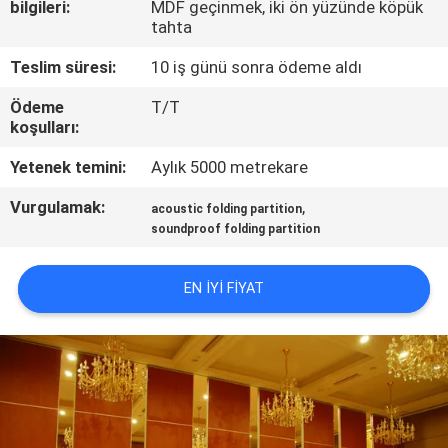
bilgileri:
MDF geçinmek, iki ön yüzünde köpük
KONTROL
tahta
Teslim süresi:
10 iş günü sonra ödeme aldı
BIZIMLE
ILETIŞIME
Ödeme
T/T
koşulları:
GEÇIN
Yetenek temini:
Aylık 5000 metrekare
HABERLER
Vurgulamak:
,
acoustic folding partition
soundproof folding partition
BIR
EN IYI FIYAT
TEKLIF
ISTEĞI
SITE
HARITASI