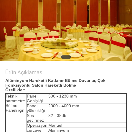
PRIVACY
POLICY
Ürün Açıklaması
Alüminyum Hareketli Katlanır Bölme Duvarlar, Çok
Fonksiyonlu Salon Hareketli Bölme
Özellikler:
Teknik
Panel
500 - 1230 mm
parametre
Genişliği
Bölme
Panel
2000 - 4000 mm
Paneli için
yüksekliği
Ses
32 - 38db
geçirmez
Operasyon
Manuel
çerçeve
Alüminyum