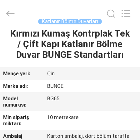
Bunge
Building
Material
Industrial
Co.,
Katlanır Bölme Duvarları
Ltd.
All
Rights
Kırmızı Kumaş Kontrplak Tek
EV
Reserved.
/ Çift Kapı Katlanır Bölme
ÜRÜN:%
Duvar BUNGE Standartları
S
Menşe yeri:
Çin
HAKKIMIZDA
Marka adı:
BUNGE
Model
BG65
FABRIKA
numarası:
TURU
Min sipariş
10 metrekare
miktarı:
KALITE
Ambalaj
Karton ambalaj, dört bölüm tarafta