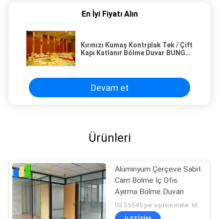
En İyi Fiyatı Alın
Kırmızı Kumaş Kontrplak Tek / Çift
Kapı Katlanır Bölme Duvar BUNGE
Standartları
Devam et
Ürünleri
Alüminyum Çerçeve Sabit
Cam Bölme İç Ofis
Ayırma Bölme Duvarı
US $55-85 per square meter. MOQ:MOQ yok, 1 metrekare de mevcuttur.
İLETIŞIM