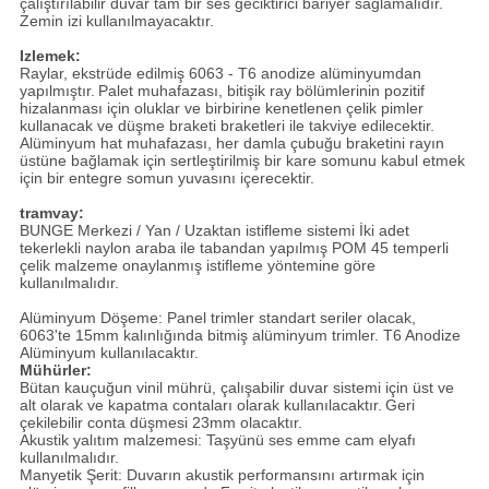
çalıştırılabilir duvar tam bir ses geciktirici bariyer sağlamalıdır.
Zemin izi kullanılmayacaktır.
Izlemek:
Raylar, ekstrüde edilmiş 6063 - T6 anodize alüminyumdan
yapılmıştır.
Palet muhafazası, bitişik ray bölümlerinin pozitif
hizalanması için oluklar ve birbirine kenetlenen çelik pimler
kullanacak ve düşme braketi braketleri ile takviye edilecektir.
Alüminyum hat muhafazası, her damla çubuğu braketini rayın
üstüne bağlamak için sertleştirilmiş bir kare somunu kabul etmek
için bir entegre somun yuvasını içerecektir.
tramvay:
BUNGE Merkezi / Yan / Uzaktan istifleme sistemi İki adet
tekerlekli naylon araba ile tabandan yapılmış POM 45 temperli
çelik malzeme onaylanmış istifleme yöntemine göre
kullanılmalıdır.
Alüminyum Döşeme: Panel trimler standart seriler olacak,
6063'te 15mm kalınlığında bitmiş alüminyum trimler. T6 Anodize
Alüminyum kullanılacaktır.
Mühürler:
Bütan kauçuğun vinil mührü, çalışabilir duvar sistemi için üst ve
alt olarak ve kapatma contaları olarak kullanılacaktır.
Geri
çekilebilir conta düşmesi 23mm olacaktır.
Akustik yalıtım malzemesi: Taşyünü ses emme cam elyafı
kullanılmalıdır.
Manyetik Şerit: Duvarın akustik performansını artırmak için