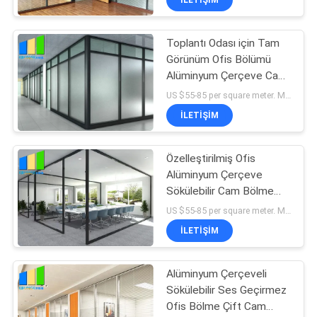
Toplantı Odası için Tam
Görünüm Ofis Bölümü
Alüminyum Çerçeve Cam
Sabit Bölme Duvar
US $55-85 per square meter. MOQ:MOQ yok, 1 metrekare de mevcuttur.
İLETIŞIM
Özelleştirilmiş Ofis
Alüminyum Çerçeve
Sökülebilir Cam Bölme
Tam Yükseklik
US $55-85 per square meter. MOQ:MOQ yok, 1 metrekare de mevcuttur.
İLETIŞIM
Alüminyum Çerçeveli
Sökülebilir Ses Geçirmez
Ofis Bölme Çift Cam