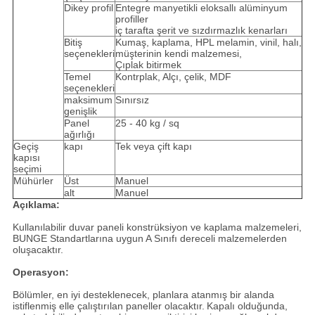
Dikey profil
Entegre manyetikli eloksallı alüminyum
profiller
iç tarafta şerit ve sızdırmazlık kenarları
Bitiş
Kumaş, kaplama, HPL melamin, vinil, halı,
seçenekleri
müşterinin kendi malzemesi,
Çıplak bitirmek
Temel
Kontrplak, Alçı, çelik, MDF
seçenekleri
maksimum
Sınırsız
genişlik
Panel
25 - 40 kg / sq
ağırlığı
Geçiş
kapı
Tek veya çift kapı
kapısı
seçimi
Mühürler
Üst
Manuel
alt
Manuel
Açıklama:
Kullanılabilir duvar paneli konstrüksiyon ve kaplama malzemeleri,
BUNGE Standartlarına uygun A Sınıfı dereceli malzemelerden
oluşacaktır.
Operasyon:
Bölümler, en iyi desteklenecek, planlara atanmış bir alanda
istiflenmiş elle çalıştırılan paneller olacaktır.
Kapalı olduğunda,